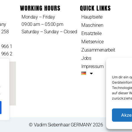
WORKING HOURS
QUICK LINKS
Monday – Friday
Hauptseite
any
09:00 am – 05:00 pm
Maschinen
8 258
Saturday – Sunday – Closed
Ersatzteile
Mietservice
5 966 1
Zusammenarbeit
5 966 2
Jobs
Impressum
Um dir ein 
Geräteinfor
.
Technologie
.
auf dieser W
zurückziehs
Akze
© Vadim Siebenhaar GERMANY 2026