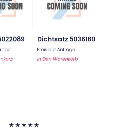
5022089
Dichtsatz 5036160
frage
Preis auf Anfrage
enkorb
In Den Warenkorb
★
★
★
★
★