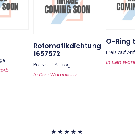
r
O-Ring 
Rotomatikdichtung
Preis auf An
1657572
age
In Den War
Preis auf Anfrage
korb
In Den Warenkorb
★
★
★
★
★