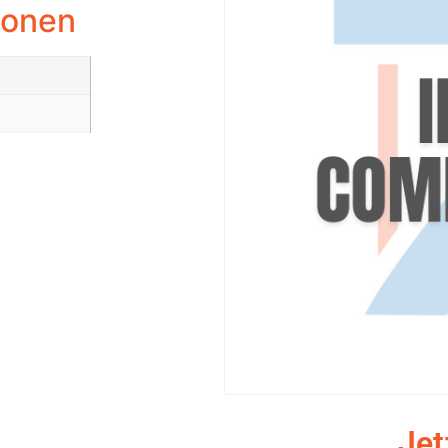
ionen
Jet