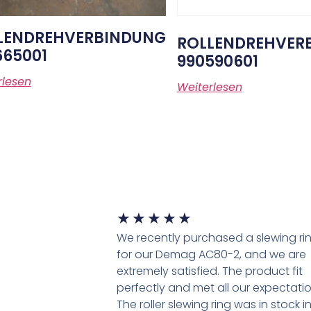
LENDREHVERBINDUNG
ROLLENDREHVER
665001
990590601
rlesen
Weiterlesen
★
★
★
★
★
We recently purchased a slewing ri
for our Demag AC80-2, and we are
extremely satisfied. The product fit
perfectly and met all our expectatio
The roller slewing ring was in stock i