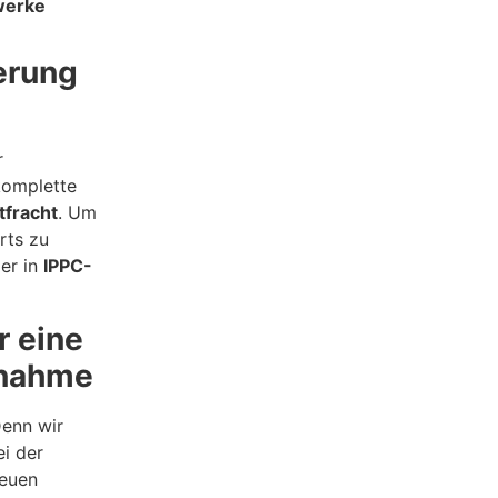
werke
erung
r
komplette
tfracht
. Um
rts zu
er in
IPPC-
r eine
bnahme
Denn wir
i der
neuen