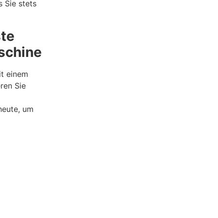
 Sie stets
ste
aschine
t einem
ren Sie
heute, um