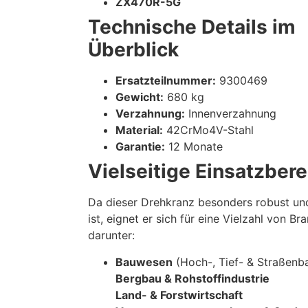
ZX470R-5G
Technische Details im
Überblick
Ersatzteilnummer:
9300469
Gewicht:
680 kg
Verzahnung:
Innenverzahnung
Material:
42CrMo4V-Stahl
Garantie:
12 Monate
Vielseitige Einsatzber
Da dieser Drehkranz besonders robust und
ist, eignet er sich für eine Vielzahl von Br
darunter:
Bauwesen
(Hoch-, Tief- & Straßenb
Bergbau & Rohstoffindustrie
Land- & Forstwirtschaft