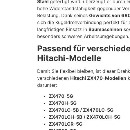
Stahl
gefertigt wird, überzeugt er durch e
hohe Widerstandsfähigkeit gegenüber Ver
Belastung. Dank seines
Gewichts von 680
sich die Kugeldrehverbindung perfekt für 
langfristigen Einsatz in
Baumaschinen
sow
besonders schweren Arbeitsumgebungen.
Passend für verschied
Hitachi-Modelle
Damit Sie flexibel bleiben, ist dieser Dreh
verschiedenen
Hitachi ZX470-Modellen
k
darunter:
ZX470-5G
ZX470H-5G
ZX470LC-5B / ZX470LC-5G
ZX470LCH-5B / ZX470LCH-5G
ZX470LCR-5G