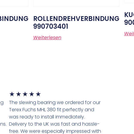
KU
BINDUNG
ROLLENDREHVERBINDUNG
90
990703401
Wei
Weiterlesen
★
★
★
★
★
ng
The slewing bearing we ordered for our
Terex Fuchs MHL 380 fit perfectly and
was ready to install immediately.
ns.
Delivery to the UK was fast and hassle-
n
free. We were especially impressed with