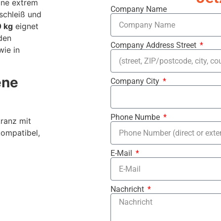
ine extrem
Company Name
schleiß und
 kg
eignet
den
Company Address Street
ie in
ene
Company City
Phone Numbe
kranz mit
ompatibel,
E-Mail
Nachricht