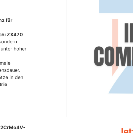
nz für
chi ZX470
 sondern
 unter hoher
imale
ensdauer.
ätze in den
rie
42CrMo4V-
Jet