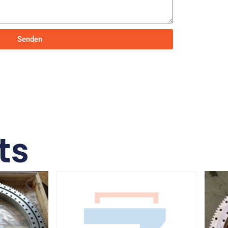
Senden
ts