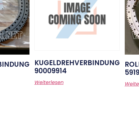
KUGELDREHVERBINDUNG
BINDUNG
ROL
90009914
591
Weiterlesen
Weite