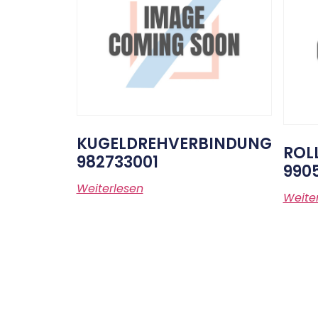
KUGELDREHVERBINDUNG
ROL
982733001
990
Weiterlesen
Weite