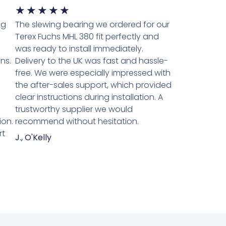
★
★
★
★
★
ng
The slewing bearing we ordered for our
Terex Fuchs MHL 380 fit perfectly and
was ready to install immediately.
ns.
Delivery to the UK was fast and hassle-
n
free. We were especially impressed with
the after-sales support, which provided
clear instructions during installation. A
trustworthy supplier we would
ion.
recommend without hesitation.
rt
J., O'Kelly