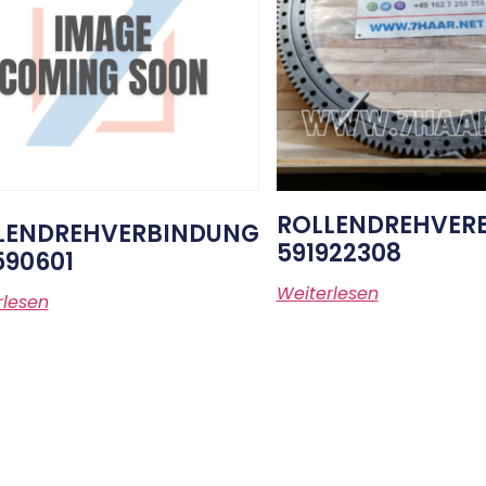
ROLLENDREHVER
LENDREHVERBINDUNG
591922308
590601
Weiterlesen
rlesen