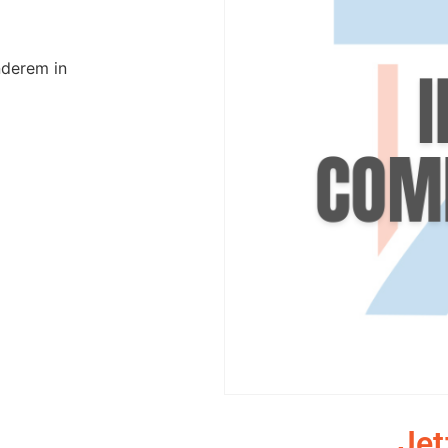
nderem in
Jet