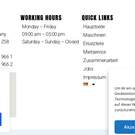
WORKING HOURS
QUICK LINKS
Monday – Friday
Hauptseite
any
09:00 am – 05:00 pm
Maschinen
8 258
Saturday – Sunday – Closed
Ersatzteile
Mietservice
5 966 1
Zusammenarbeit
5 966 2
Jobs
Impressum
Um dir ein 
Geräteinfor
.
Technologie
.
auf dieser W
zurückziehs
Akze