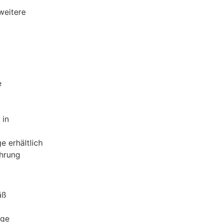
weitere
e
 in
 erhältlich
ührung
äß
age