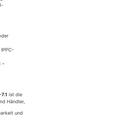
l-
oder
 IPPC-
 –
7.1
ist die
und Händler,
barkeit und