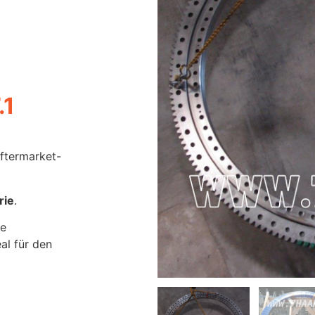
.1
Aftermarket-
rie
.
he
al für den