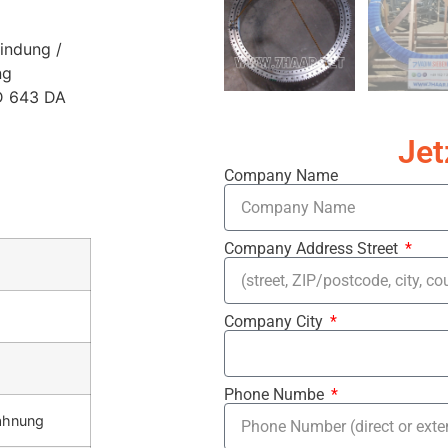
indung /
ng
D 643 DA
Jet
Company Name
Company Address Street
Company City
Phone Numbe
ahnung