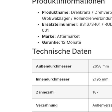
Produktinformationen
Produktname:
Drehkranz / Drehverb
Großwälzlager / Rollendrehverbindu
Ersatzteilnummer:
931673401 / RO
001
Marke:
Aftermarket
Garantie:
12 Monate
Technische Daten
Außendurchmesser
2658 mm
Innendurchmesser
2195 mm
Zähnezahl
187
Verzahnung
Außenverz