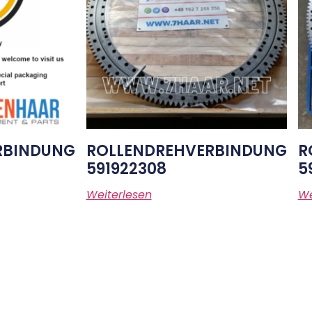
RBINDUNG
ROLLENDREHVERBINDUNG
R
591922308
5
Weiterlesen
We