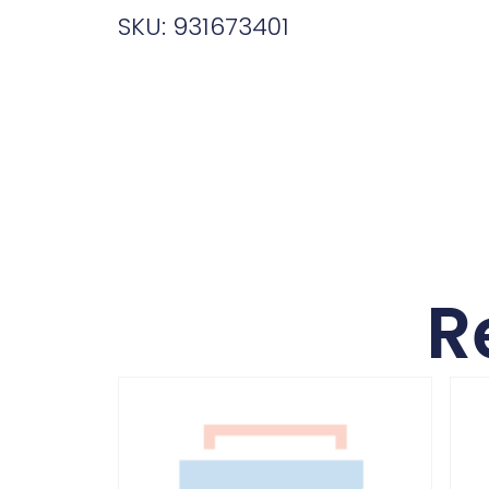
SKU: 931673401
R