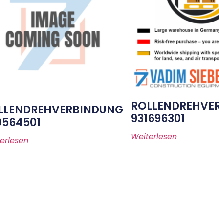
ROLLENDREHVE
LLENDREHVERBINDUNG
931696301
0564501
Weiterlesen
erlesen