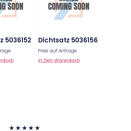
tz 5036152
Dichtsatz 5036156
frage
Preis auf Anfrage
enkorb
In Den Warenkorb
★
★
★
★
★