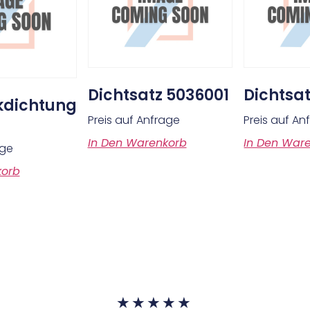
Dichtsatz 5036001
Dichtsa
kdichtung
Preis auf Anfrage
Preis auf An
In Den Warenkorb
In Den War
age
korb
★
★
★
★
★