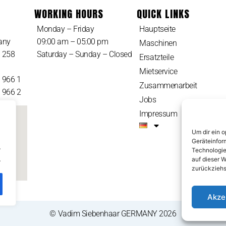
WORKING HOURS
QUICK LINKS
Monday – Friday
Hauptseite
any
09:00 am – 05:00 pm
Maschinen
8 258
Saturday – Sunday – Closed
Ersatzteile
Mietservice
5 966 1
Zusammenarbeit
5 966 2
Jobs
Impressum
Um dir ein 
Geräteinfor
.
Technologie
.
auf dieser W
zurückziehs
Akze
© Vadim Siebenhaar GERMANY 2026