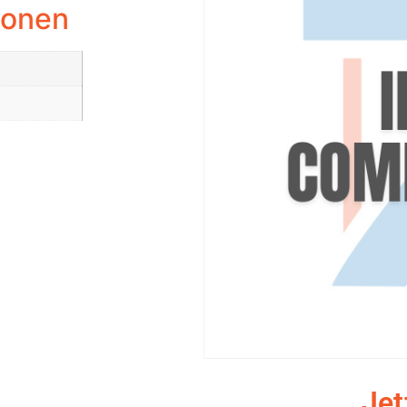
ionen
Jet