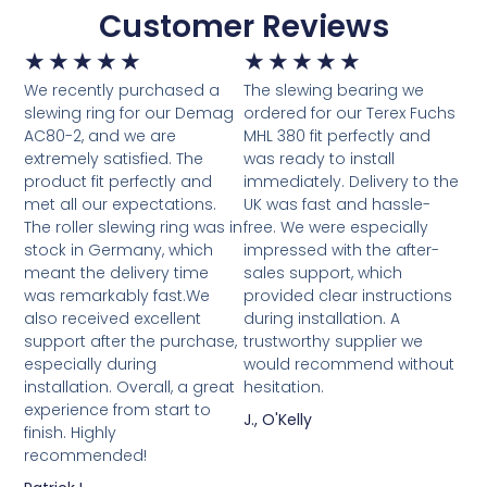
Customer Reviews
★
★
★
★
★
★
★
★
★
★
We recently purchased a
The slewing bearing we
slewing ring for our Demag
ordered for our Terex Fuchs
AC80-2, and we are
MHL 380 fit perfectly and
extremely satisfied. The
was ready to install
product fit perfectly and
immediately. Delivery to the
met all our expectations.
UK was fast and hassle-
The roller slewing ring was in
free. We were especially
stock in Germany, which
impressed with the after-
meant the delivery time
sales support, which
was remarkably fast.We
provided clear instructions
also received excellent
during installation. A
support after the purchase,
trustworthy supplier we
especially during
would recommend without
installation. Overall, a great
hesitation.
experience from start to
J., O'Kelly
finish. Highly
recommended!