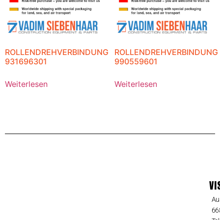
ROLLENDREHVERBINDUNG
ROLLENDREHVERBINDUNG
931696301
990559601
Weiterlesen
Weiterlesen
VI
Au
66