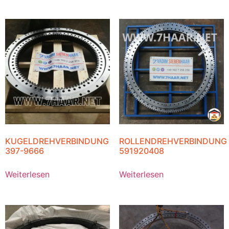
KUGELDREHVERBINDUNG
ROLLENDREHVERBINDUNG
397-9666
591920408
Weiterlesen
Weiterlesen