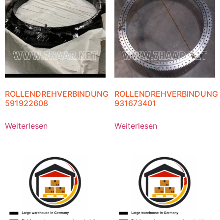
ROLLENDREHVERBINDUNG
ROLLENDREHVERBINDUNG
591922608
931673401
Weiterlesen
Weiterlesen