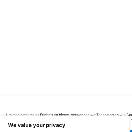
Um dir ein optimales Erlebnis zu bieten, verwenden wir Technologien wie Co
Zustimmung nicht erteilst oder zurückziehst, können bestimmte Merkmale un
We value your privacy