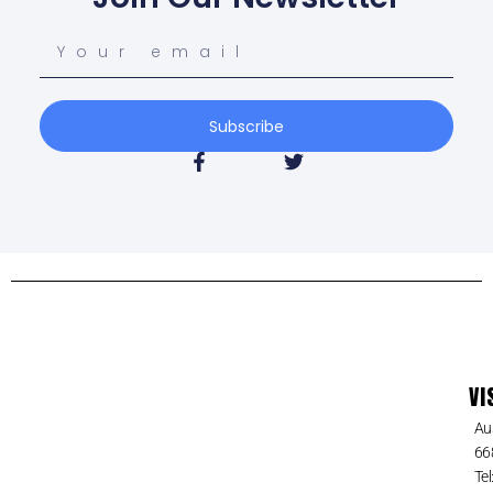
Subscribe
VI
Au
66
Tel