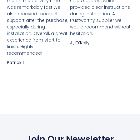
meant the delivery time
sales support, which
was remarkably fast.We
provided clear instructions
also received excellent
during installation. A
support after the purchase,
trustworthy supplier we
especially during
would recommend without
installation. Overall, a great
hesitation.
experience from start to
J., O'Kelly
finish. Highly
recommended!
Patrick L.
Join Our Newsletter