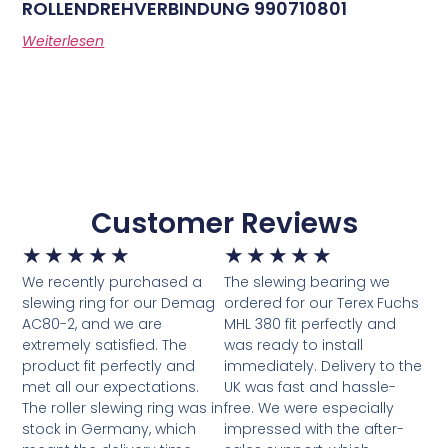
ROLLENDREHVERBINDUNG 990710801
Weiterlesen
Customer Reviews
★
★
★
★
★
★
★
★
★
★
We recently purchased a
The slewing bearing we
slewing ring for our Demag
ordered for our Terex Fuchs
AC80-2, and we are
MHL 380 fit perfectly and
extremely satisfied. The
was ready to install
product fit perfectly and
immediately. Delivery to the
met all our expectations.
UK was fast and hassle-
The roller slewing ring was in
free. We were especially
stock in Germany, which
impressed with the after-