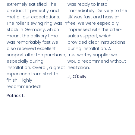
extremely satisfied. The
was ready to install
product fit perfectly and
immediately. Delivery to the
met all our expectations.
UK was fast and hassle-
The roller slewing ring was in
free. We were especially
stock in Germany, which
impressed with the after-
meant the delivery time
sales support, which
was remarkably fast.We
provided clear instructions
also received excellent
during installation. A
support after the purchase,
trustworthy supplier we
especially during
would recommend without
installation. Overall, a great
hesitation.
experience from start to
J., O'Kelly
finish. Highly
recommended!
Patrick L.