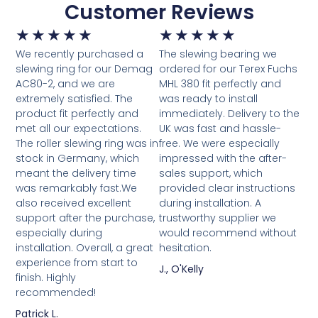
Customer Reviews
★
★
★
★
★
★
★
★
★
★
We recently purchased a
The slewing bearing we
slewing ring for our Demag
ordered for our Terex Fuchs
AC80-2, and we are
MHL 380 fit perfectly and
extremely satisfied. The
was ready to install
product fit perfectly and
immediately. Delivery to the
met all our expectations.
UK was fast and hassle-
The roller slewing ring was in
free. We were especially
stock in Germany, which
impressed with the after-
meant the delivery time
sales support, which
was remarkably fast.We
provided clear instructions
also received excellent
during installation. A
support after the purchase,
trustworthy supplier we
especially during
would recommend without
installation. Overall, a great
hesitation.
experience from start to
J., O'Kelly
finish. Highly
recommended!
Patrick L.