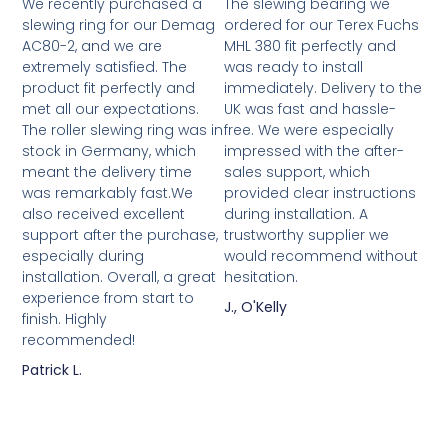
We recently purchased a
The slewing bearing we
slewing ring for our Demag
ordered for our Terex Fuchs
AC80-2, and we are
MHL 380 fit perfectly and
extremely satisfied. The
was ready to install
product fit perfectly and
immediately. Delivery to the
met all our expectations.
UK was fast and hassle-
The roller slewing ring was in
free. We were especially
stock in Germany, which
impressed with the after-
meant the delivery time
sales support, which
was remarkably fast.We
provided clear instructions
also received excellent
during installation. A
support after the purchase,
trustworthy supplier we
especially during
would recommend without
installation. Overall, a great
hesitation.
experience from start to
J., O'Kelly
finish. Highly
recommended!
Patrick L.