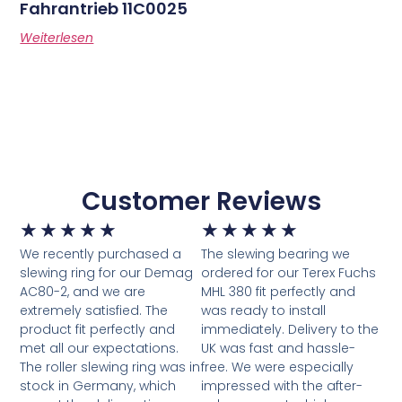
Fahrantrieb 11C0025
Weiterlesen
Customer Reviews
★
★
★
★
★
★
★
★
★
★
We recently purchased a
The slewing bearing we
slewing ring for our Demag
ordered for our Terex Fuchs
AC80-2, and we are
MHL 380 fit perfectly and
extremely satisfied. The
was ready to install
product fit perfectly and
immediately. Delivery to the
met all our expectations.
UK was fast and hassle-
The roller slewing ring was in
free. We were especially
stock in Germany, which
impressed with the after-