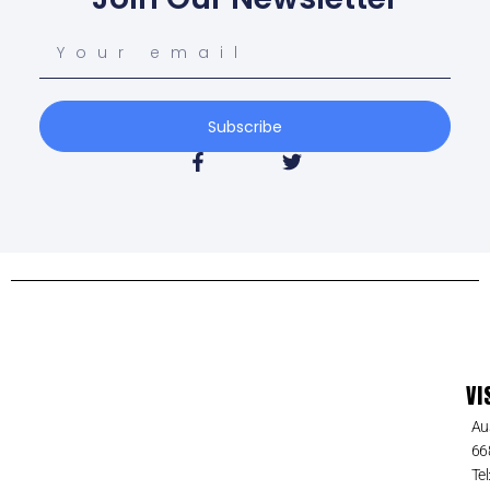
Subscribe
VI
Au
66
Tel